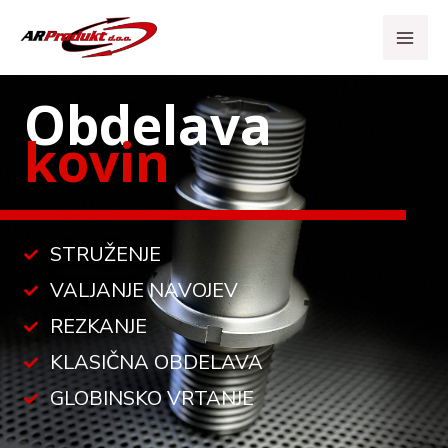
Skip
to
content
Obdelava
kovin
STRUŽENJE
VALJANJE NAVOJEV
REZKANJE
KLASIČNA OBDELAVA
GLOBINSKO VRTANJE