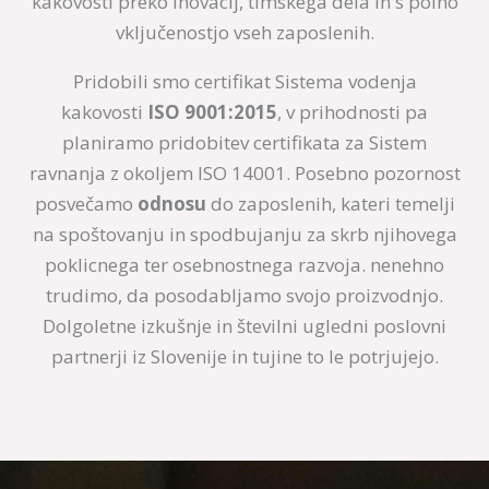
kakovosti preko inovacij, timskega dela in s polno
vključenostjo vseh zaposlenih.
Pridobili smo certifikat Sistema vodenja
kakovosti
ISO 9001:2015
, v prihodnosti pa
planiramo pridobitev certifikata za Sistem
ravnanja z okoljem ISO 14001. Posebno pozornost
posvečamo
odnosu
do zaposlenih, kateri temelji
na spoštovanju in spodbujanju za skrb njihovega
poklicnega ter osebnostnega razvoja. nenehno
trudimo, da posodabljamo svojo proizvodnjo.
Dolgoletne izkušnje in številni ugledni poslovni
partnerji iz Slovenije in tujine to le potrjujejo.