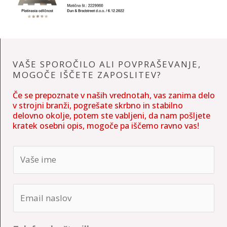
VAŠE SPOROČILO ALI POVPRAŠEVANJE,
MOGOČE IŠČETE ZAPOSLITEV?
Če se prepoznate v naših vrednotah, vas zanima delo
v strojni branži, pogrešate skrbno in stabilno
delovno okolje, potem ste vabljeni, da nam pošljete
kratek osebni opis, mogoče pa iščemo ravno vas!
N
a
m
E
e
m
*
a